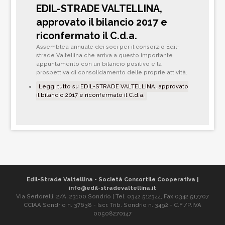
EDIL-STRADE VALTELLINA,
approvato il bilancio 2017 e
riconfermato il C.d.a.
Assemblea annuale dei soci per il consorzio Edil-
strade Valtellina che arriva a questo importante
appuntamento con un bilancio positivo e la
prospettiva di consolidamento delle proprie attività.
Leggi tutto
su EDIL-STRADE VALTELLINA, approvato
il bilancio 2017 e riconfermato il C.d.a.
Edil-Strade Valtellina - Società Consortile Cooperativa |
info@edil-stradevaltellina.it
Via Sertorelli, 2/A, 23100 Sondrio | Tel. 0342 512344, Fax 0342 517707
CCIAA Sondrio n. 37638 - Iscr. Trib. Sondrio n. 3492 - C.F./P.IVA
00508270147