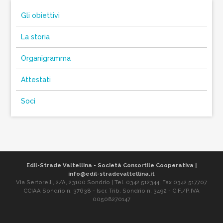
Gli obiettivi
La storia
Organigramma
Attestati
Soci
Edil-Strade Valtellina - Società Consortile Cooperativa |
info@edil-stradevaltellina.it
Via Sertorelli, 2/A, 23100 Sondrio | Tel. 0342 512344, Fax 0342 517707
CCIAA Sondrio n. 37638 - Iscr. Trib. Sondrio n. 3492 - C.F./P.IVA
00508270147